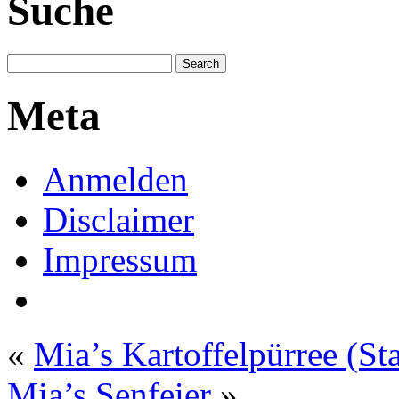
Suche
Meta
Anmelden
Disclaimer
Impressum
«
Mia’s Kartoffelpürree (St
Mia’s Senfeier
»