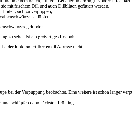
nd in einem hellen, luftigen Behälter unterbringt. Nähere Infos dazu 
ie mit frischem Dill und auch Dillblüten gefüttert werden.
 finden, sich zu verpuppen,
chwalbenschwänze schlüpfen.
lbenschwanzes gefunden.
ng zu sehen ist ein großartiges Erlebnis.
eider funktioniert Ihre email Adresse nicht.
 bei der Verpuppung beobachtet. Eine weitere ist schon länger verpupp
.
rt und schlüpfen dann nächsten Frühling.