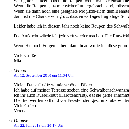
Sehr gute Chancen haben die Raupen, wenn man sie einsammelt u
Wenn die Raupen „ausbruchsicher“ untergebracht sind, müssen s
Wenn sie dann noch eine geeignete Möglichkeit in dem Behälter
dann ist die Chance sehr groß, dass eines Tages flugfähige S
Leider habe ich in diesem Jahr noch keine Raupen des Schwa
Die Aufzucht würde ich jederzeit wieder machen. Die Entwicklu
Wenn Sie noch Fragen haben, dann beantworte ich diese gerne. L
Viele Grüße
Mia
Verena
Am 12. September 2010 um 11:34 Uhr
Vielen Dank für die wunderschönen Bilder.
Ich habe auf meiner Terrasse soeben eine Schwalbenschwanzraupe
ich ihr auch Rüeblikraut (Karottenkraut), das sie gerne annimmt
Die drei werden kalt und vor Fressfeinden geschützt überwinte
Viele Grüsse
Verena
Danièle
Am 22. Juli 2013 um 20:17 Uhr