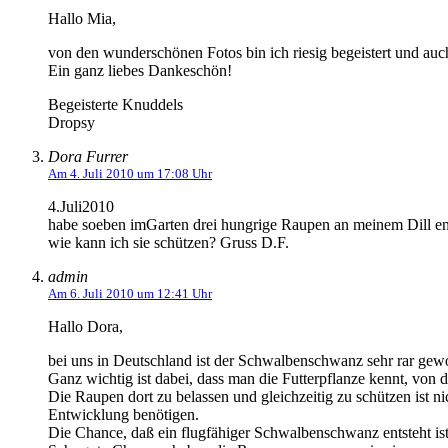
Hallo Mia,
von den wunderschönen Fotos bin ich riesig begeistert und auch
Ein ganz liebes Dankeschön!
Begeisterte Knuddels
Dropsy
Dora Furrer
Am 4. Juli 2010 um 17:08 Uhr
4.Juli2010
habe soeben imGarten drei hungrige Raupen an meinem Dill en
wie kann ich sie schützen? Gruss D.F.
admin
Am 6. Juli 2010 um 12:41 Uhr
Hallo Dora,
bei uns in Deutschland ist der Schwalbenschwanz sehr rar gewo
Ganz wichtig ist dabei, dass man die Futterpflanze kennt, von d
Die Raupen dort zu belassen und gleichzeitig zu schützen ist n
Entwicklung benötigen.
Die Chance, daß ein flugfähiger Schwalbenschwanz entsteht ist